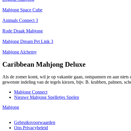
Mahjong Space Cube
Animals Connect 3
Rode Draak Mahjong
Mahjong Dream Pet Link 3
Mahjong Alchemy
Caribbean Mahjong Deluxe
Als de zomer komt, wil je op vakantie gaan, ontspannen en aan niets 
gewenste indeling van de tegels kiezen, bijv. B. krabben, palmen, sc
Mahjong Connect
Nieuwe Mahjong Spelletjes Spelen
Mahjong
Copyright © 2026 MAHJONG GRATIS SPELEN | Alle rechten voo
Gebruiksvoorwaarden
Ons Privacybeleid