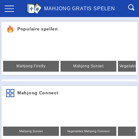
MAHJONG GRATIS SPELEN
Populaire spellen
Mahjong Firefly
Mahjong Sunset
Mahjong Connect
Mahjong Sunset
Vegetables Mahjong Connect
Hi