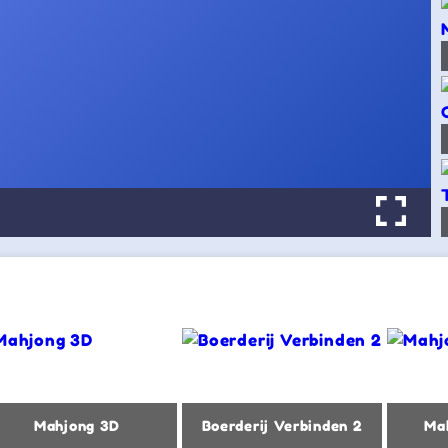
Mahjong 3D
Boerderij Verbinden 2
Ma