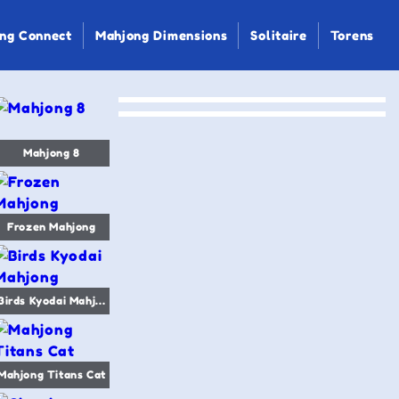
ng Connect
Mahjong Dimensions
Solitaire
Torens
Mahjong 8
Frozen Mahjong
Birds Kyodai Mahjong
Mahjong Titans Cat