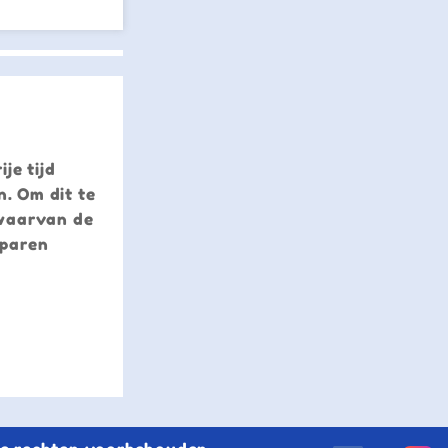
je tijd
. Om dit te
 waarvan de
 paren