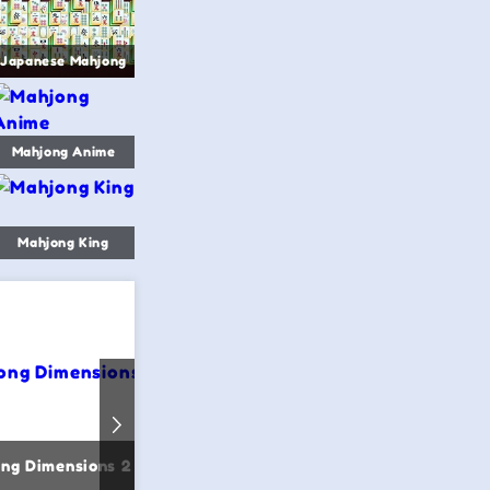
Japanese Mahjong
Mahjong Anime
Mahjong King
ng Dimensions 2
Fruit Mahjong Connect
Vlindervre