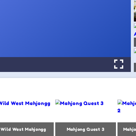
Wild West Mahjongg
Mahjong Quest 3
Mahjo