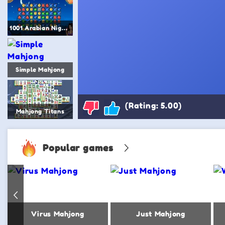
1001 Arabian Night Mahjong
Simple Mahjong
(Rating: 5.00)
Mahjong Titans
Popular games
Virus Mahjong
Just Mahjong