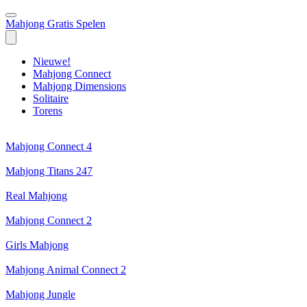
Mahjong Gratis Spelen
Nieuwe!
Mahjong Connect
Mahjong Dimensions
Solitaire
Torens
Mahjong Connect 4
Mahjong Titans 247
Real Mahjong
Mahjong Connect 2
Girls Mahjong
Mahjong Animal Connect 2
Mahjong Jungle