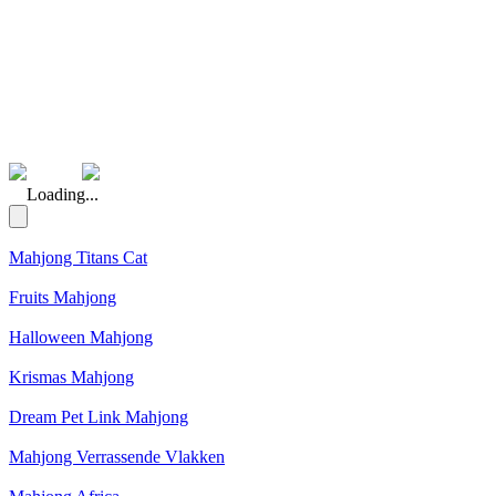
(Rating: 5.00)
Loading...
Mahjong Titans Cat
Fruits Mahjong
Halloween Mahjong
Krismas Mahjong
Dream Pet Link Mahjong
Mahjong Verrassende Vlakken