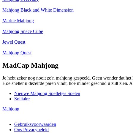
Mahjong Black and White Dimension
Marine Mahjong
Mahjong Space Cube
Jewel Quest
Mahjong Quest
MadCap Mahjong
Je hebt zeker nog nooit zo'n mahjong gespeeld. Geen wonder dat het 
Hoe sneller u dezelfde paren vindt, hoe minder geschud u zult zien. A
Nieuwe Mahjong Spelletjes Spelen
Solitaire
Mahjong
Copyright © 2026 MAHJONG GRATIS SPELEN | Alle rechten voo
Gebruiksvoorwaarden
Ons Privacybeleid