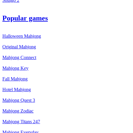
Shuigo 2
Popular games
Halloween Mahjong
Original Mahjong
Mahjong Connect
Mahjong Key
Fall Mahjong
Hotel Mahjong
Mahjong Quest 3
Mahjong Zodiac
Mahjong Titans 247
Mahjong Everyday