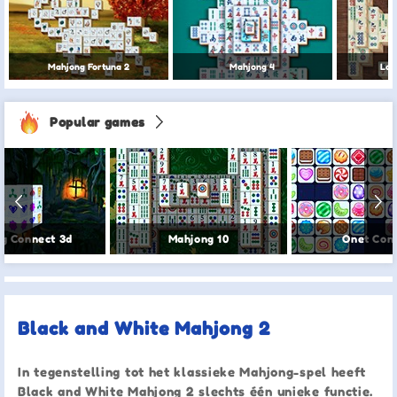
Mahjong Fortuna 2
Mahjong 4
Log
Popular games
g Connect 3d
Mahjong 10
Onet Con
Black and White Mahjong 2
In tegenstelling tot het klassieke Mahjong-spel heeft
Black and White Mahjong 2 slechts één unieke functie.