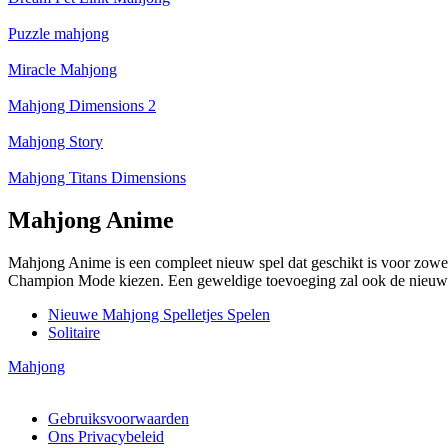
Puzzle mahjong
Miracle Mahjong
Mahjong Dimensions 2
Mahjong Story
Mahjong Titans Dimensions
Mahjong Anime
Mahjong Anime is een compleet nieuw spel dat geschikt is voor zowel 
Champion Mode kiezen. Een geweldige toevoeging zal ook de nieuwigh
Nieuwe Mahjong Spelletjes Spelen
Solitaire
Mahjong
Copyright © 2026 MAHJONG GRATIS SPELEN | Alle rechten voo
Gebruiksvoorwaarden
Ons Privacybeleid