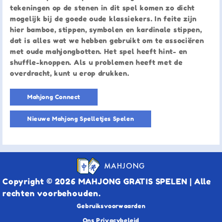
tekeningen op de stenen in dit spel komen zo dicht
mogelijk bij de goede oude klassiekers. In feite zijn
hier bamboe, stippen, symbolen en kardinale stippen,
dat is alles wat we hebben gebruikt om te associëren
met oude mahjongbotten. Het spel heeft hint- en
shuffle-knoppen. Als u problemen heeft met de
overdracht, kunt u erop drukken.
Mahjong Connect
Nieuwe Mahjong Spelletjes Spelen
MAHJONG
Copyright © 2026 MAHJONG GRATIS SPELEN | Alle
rechten voorbehouden.
Gebruiksvoorwaarden
Ons Privacybeleid