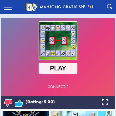
MAHJONG GRATIS SPELEN
(Rating: 5.00)