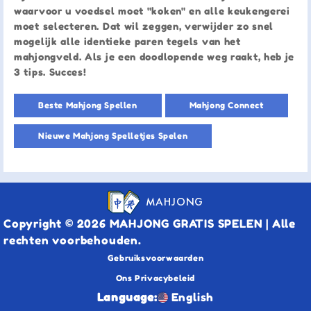
waarvoor u voedsel moet "koken" en alle keukengerei
moet selecteren. Dat wil zeggen, verwijder zo snel
mogelijk alle identieke paren tegels van het
mahjongveld. Als je een doodlopende weg raakt, heb je
3 tips. Succes!
Beste Mahjong Spellen
Mahjong Connect
Nieuwe Mahjong Spelletjes Spelen
MAHJONG
Copyright © 2026 MAHJONG GRATIS SPELEN | Alle
rechten voorbehouden.
Gebruiksvoorwaarden
Ons Privacybeleid
Language:
English