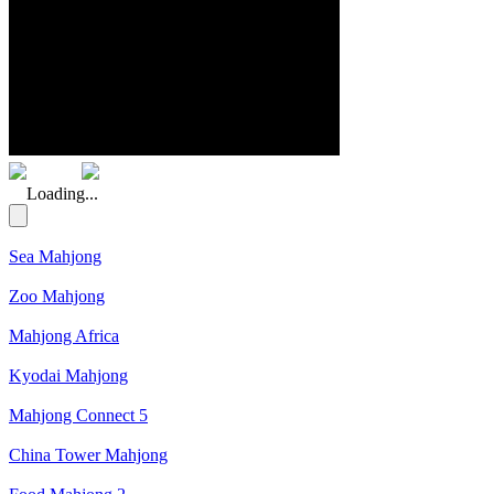
(Rating: 3.67)
Loading...
Sea Mahjong
Zoo Mahjong
Mahjong Africa
Kyodai Mahjong
Mahjong Connect 5
China Tower Mahjong