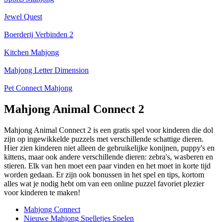
Jewel Quest
Boerderij Verbinden 2
Kitchen Mahjong
Mahjong Letter Dimension
Pet Connect Mahjong
Mahjong Animal Connect 2
Mahjong Animal Connect 2 is een gratis spel voor kinderen die dol
zijn op ingewikkelde puzzels met verschillende schattige dieren.
Hier zien kinderen niet alleen de gebruikelijke konijnen, puppy's en
kittens, maar ook andere verschillende dieren: zebra's, wasberen en
stieren. Elk van hen moet een paar vinden en het moet in korte tijd
worden gedaan. Er zijn ook bonussen in het spel en tips, kortom
alles wat je nodig hebt om van een online puzzel favoriet plezier
voor kinderen te maken!
Mahjong Connect
Nieuwe Mahjong Spelletjes Spelen