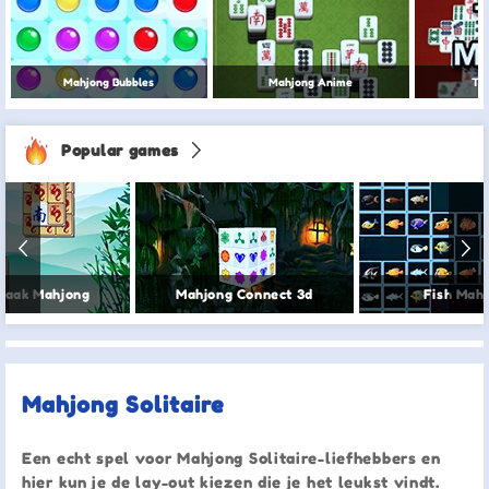
Mahjong Bubbles
Mahjong Anime
Tur
Popular games
raak Mahjong
Mahjong Connect 3d
Fish Mah
Mahjong Solitaire
Een echt spel voor Mahjong Solitaire-liefhebbers en
hier kun je de lay-out kiezen die je het leukst vindt.