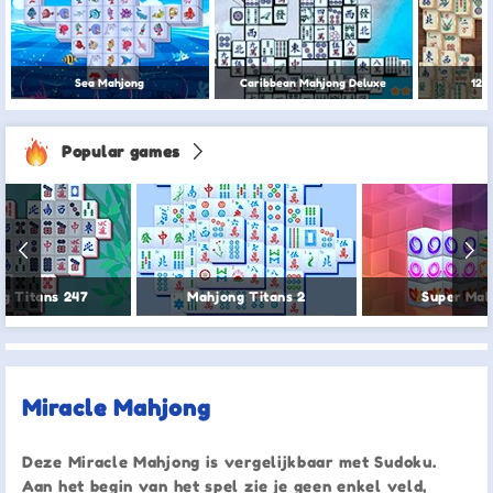
Sea Mahjong
Caribbean Mahjong Deluxe
12 
Popular games
g Titans 247
Mahjong Titans 2
Super Mah
Miracle Mahjong
Deze Miracle Mahjong is vergelijkbaar met Sudoku.
Aan het begin van het spel zie je geen enkel veld,