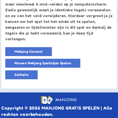
maar maximaal 6 mini-velden op je computerscherm.
Zoals gewoonlijk moet je identieke tegels verzamelen
en ze van het veld verwijderen. Hierdoor vergroot je je
kansen om het spel tot het einde uit te spelen,
aangezien er tijdslimieten zijn in dit spel en dankzij de
tegels die je hebt verzameld, kun je deze tijd
verlengen.
Mahjong Connect
Nieuwe Mahjong Spelletjes Spelen
Solitaire
MAHJONG
Copyright © 2026 MAHJONG GRATIS SPELEN | Alle
rechten voorbehouden.