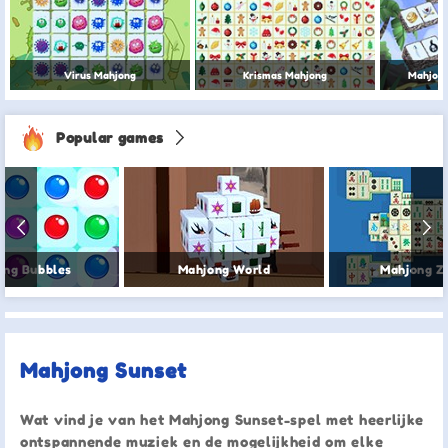
Virus Mahjong
Krismas Mahjong
Mahjong
Popular games
ong Bubbles
Mahjong World
Mahjong Z
Mahjong Sunset
Wat vind je van het Mahjong Sunset-spel met heerlijke
ontspannende muziek en de mogelijkheid om elke