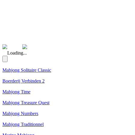
(Rating: 5.00)
Loading...
Mahjong Solitaire Classic
Boerderij Verbinden 2
Mahjong Time
Mahjong Treasure Quest
Mahjong Numbers
Mahjong Traditionnel