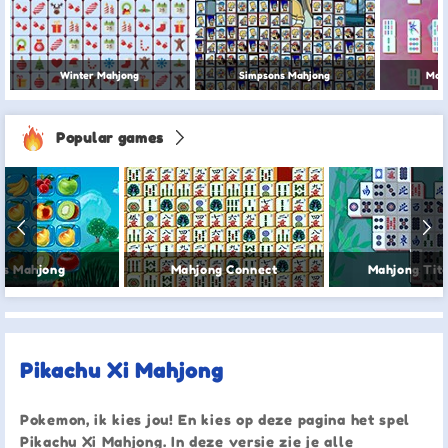
Winter Mahjong
Simpsons Mahjong
Mahj
Popular games
ts Mahjong
Mahjong Connect
Mahjong Tit
Pikachu Xi Mahjong
Pokemon, ik kies jou! En kies op deze pagina het spel
Pikachu Xi Mahjong. In deze versie zie je alle