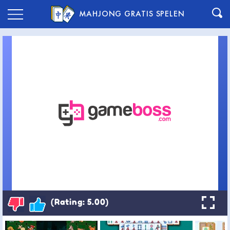
MAHJONG GRATIS SPELEN
(Rating: 5.00)