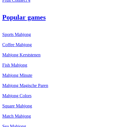
Fruit Connect 4
Popular games
Sports Mahjong
Coffee Mahjong
Mahjong Kerststenen
Fish Mahjong
Mahjong Minute
Mahjong Magische Paren
Mahjong Colors
Square Mahjong
Match Mahjong
Sea Mahjong