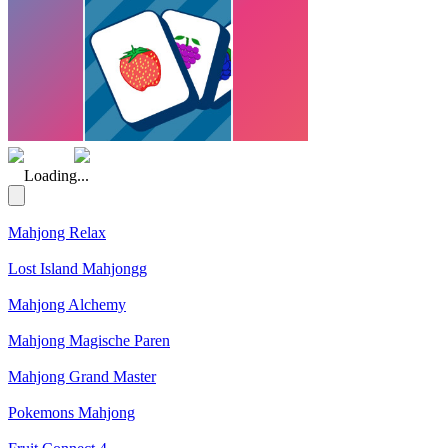
(Rating: 5.00)
Loading...
Mahjong Relax
Lost Island Mahjongg
Mahjong Alchemy
Mahjong Magische Paren
Mahjong Grand Master
Pokemons Mahjong