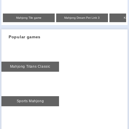
Mahjong Tile game
Mahjong Dream Pet Link 3
Kri
Popular games
Mahjong Titans Classic
Sports Mahjong