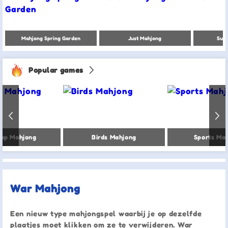
Mahjong Spring Garden
Just Mahjong
Sum
Popular games
ap Mahjong
Birds Mahjong
Sports Ma
War Mahjong
Een nieuw type mahjongspel waarbij je op dezelfde
plaatjes moet klikken om ze te verwijderen. War