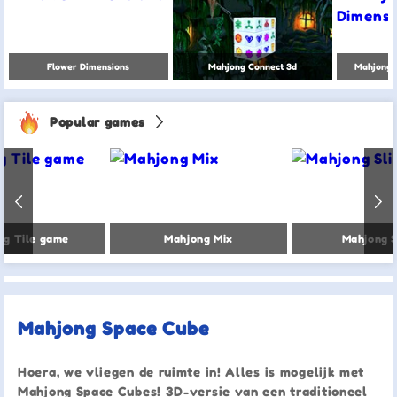
Flower Dimensions
Mahjong Connect 3d
Mahjong 
Popular games
ng Tile game
Mahjong Mix
Mahjong S
Mahjong Space Cube
Hoera, we vliegen de ruimte in! Alles is mogelijk met
Mahjong Space Cubes! 3D-versie van een traditioneel