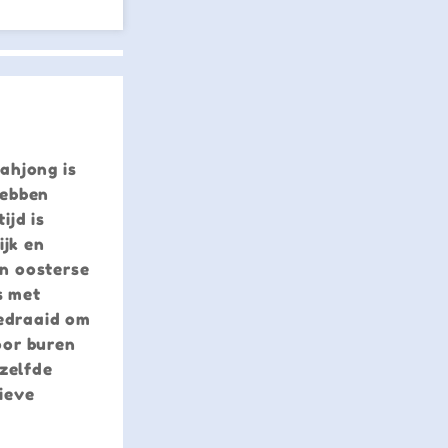
ahjong is
hebben
ijd is
ijk en
n oosterse
s met
gedraaid om
oor buren
zelfde
ieve