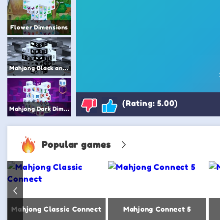
Flower Dimensions
Mahjong Black and White Dimension
(Rating: 5.00)
Mahjong Dark Dimensions more time
Popular games
Mahjong 2
Mahjong Classic Connect
Mahjong Connect 5