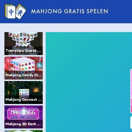
MAHJONG GRATIS SPELEN
Travelers Quest Mahjong
Mahjong Candy Dimensions
Mahjong Connect 3d
Mahjong 3D Dark Dimensions