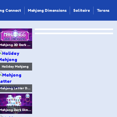
ng Connect
Mahjong Dimensions
Solitaire
Torens
Mahjong 3D Dark Dimensions
Holiday Mahjong
Mahjong Letter Dimension
Mahjong Dark Dimensions more time