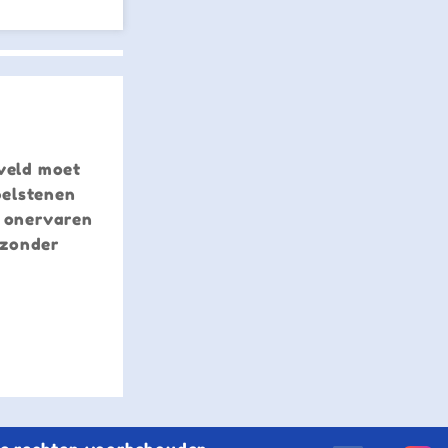
lveld moet
belstenen
n onervaren
. zonder