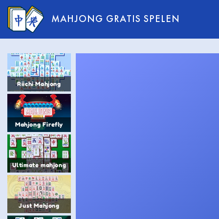
MAHJONG GRATIS SPELEN
Riichi Mahjong
Mahjong Firefly
Ultimate mahjong
Just Mahjong