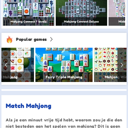
Mahjong Connect 7 levels
Mahjong Connect Deluxe
Midde
Popular games
d Mahjong
Fairy Triple Mahjong
Mahjong Win
Match Mahjong
Als je een minuut vrije tijd hebt, waarom zou je die dan
niet besteden aan het spelen van mahjong? Dit is geen