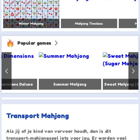
Winter Mahjong
Mahjong Timeless
Ma
Popular games
imensions Deluxe
Summer Mahjong
Transport Mahjong
Als jij of je kind van vervoer houdt, dan is dit
transport-mahjongspel iets voor jou. Er worden veel