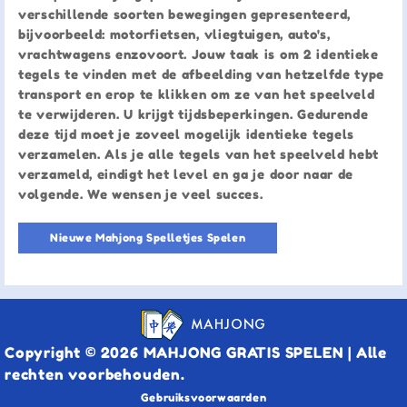
verschillende soorten bewegingen gepresenteerd,
bijvoorbeeld: motorfietsen, vliegtuigen, auto's,
vrachtwagens enzovoort. Jouw taak is om 2 identieke
tegels te vinden met de afbeelding van hetzelfde type
transport en erop te klikken om ze van het speelveld
te verwijderen. U krijgt tijdsbeperkingen. Gedurende
deze tijd moet je zoveel mogelijk identieke tegels
verzamelen. Als je alle tegels van het speelveld hebt
verzameld, eindigt het level en ga je door naar de
volgende. We wensen je veel succes.
Nieuwe Mahjong Spelletjes Spelen
MAHJONG
Copyright © 2026 MAHJONG GRATIS SPELEN | Alle
rechten voorbehouden.
Gebruiksvoorwaarden