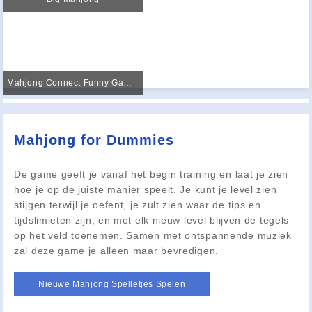
Mahjong Connect Funny Games
Mahjong for Dummies
De game geeft je vanaf het begin training en laat je zien
hoe je op de juiste manier speelt. Je kunt je level zien
stijgen terwijl je oefent, je zult zien waar de tips en
tijdslimieten zijn, en met elk nieuw level blijven de tegels
op het veld toenemen. Samen met ontspannende muziek
zal deze game je alleen maar bevredigen.
Nieuwe Mahjong Spelletjes Spelen