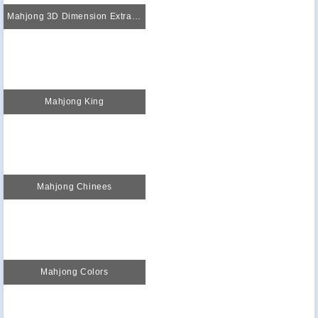
Mahjong 3D Dimension Extra Tijd
Mahjong King
Mahjong Chinees
Mahjong Colors