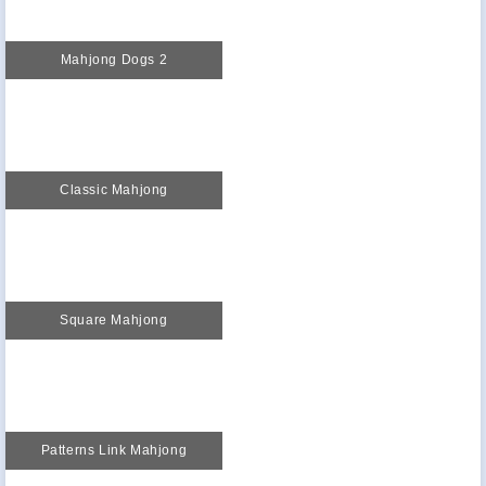
Mahjong Dogs 2
Classic Mahjong
Square Mahjong
Patterns Link Mahjong