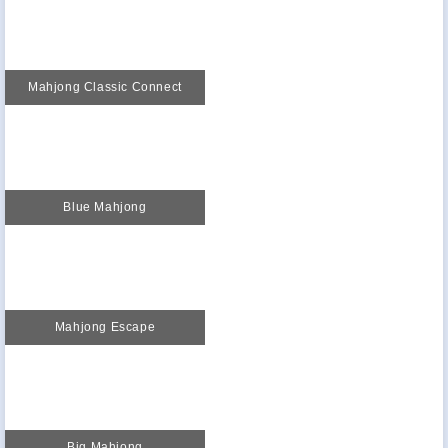
Mahjong Classic Connect
Blue Mahjong
Mahjong Escape
Big Mahjong