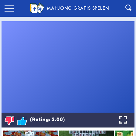
MAHJONG GRATIS SPELEN
(Rating: 3.00)