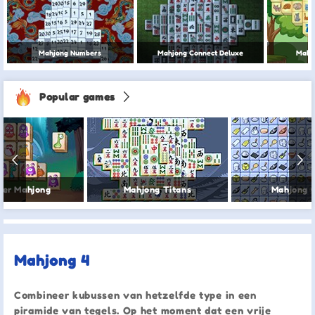
Mahjong Numbers
Mahjong Connect Deluxe
Mahj
Popular games
ter Mahjong
Mahjong Titans
Mahjong 
Mahjong 4
Combineer kubussen van hetzelfde type in een
piramide van tegels. Op het moment dat een vrije